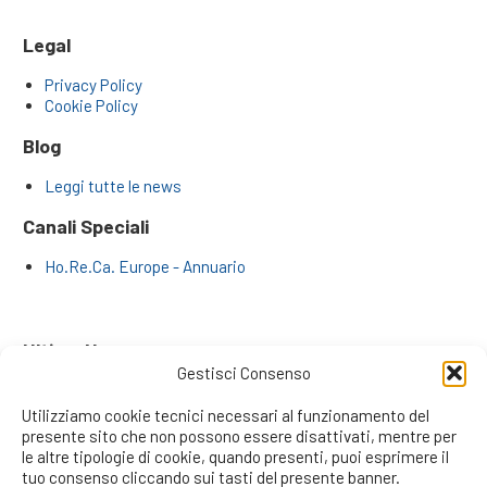
Legal
Privacy Policy
Cookie Policy
Blog
Leggi tutte le news
Canali Speciali
Ho.Re.Ca. Europe - Annuario
Ultime News
Gestisci Consenso
Far Crescere il Business Numeri alla Mano: Il Metodo dei
Professionisti di Reticommerciali.it
Utilizziamo cookie tecnici necessari al funzionamento del
La Rivoluzione degli Inside Sales: L’Era dei Venditori da
presente sito che non possono essere disattivati, mentre per
Remoto e la Risposta Strategica di RetiCommerciali.it
le altre tipologie di cookie, quando presenti, puoi esprimere il
Il Recruiting Informativo, Formativo e Motivazionale: Il
tuo consenso cliccando sui tasti del presente banner.