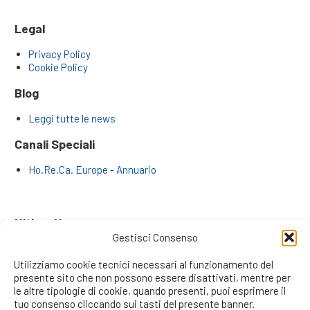
Legal
Privacy Policy
Cookie Policy
Blog
Leggi tutte le news
Canali Speciali
Ho.Re.Ca. Europe - Annuario
Ultime News
Gestisci Consenso
Far Crescere il Business Numeri alla Mano: Il Metodo dei
Professionisti di Reticommerciali.it
Utilizziamo cookie tecnici necessari al funzionamento del
La Rivoluzione degli Inside Sales: L’Era dei Venditori da
presente sito che non possono essere disattivati, mentre per
Remoto e la Risposta Strategica di RetiCommerciali.it
le altre tipologie di cookie, quando presenti, puoi esprimere il
Il Recruiting Informativo, Formativo e Motivazionale: Il
tuo consenso cliccando sui tasti del presente banner.