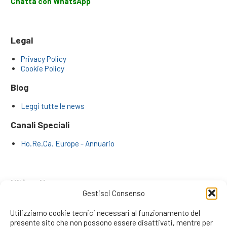
Chatta con WhatsApp
Legal
Privacy Policy
Cookie Policy
Blog
Leggi tutte le news
Canali Speciali
Ho.Re.Ca. Europe - Annuario
Ultime News
Gestisci Consenso
Far Crescere il Business Numeri alla Mano: Il Metodo dei
Professionisti di Reticommerciali.it
Utilizziamo cookie tecnici necessari al funzionamento del
La Rivoluzione degli Inside Sales: L’Era dei Venditori da
presente sito che non possono essere disattivati, mentre per