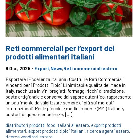
Reti commerciali per l’export dei
prodotti alimentari italiani
6 Giu , 2025 -
Export
,
News
,
Reti commerciali estero
Esportare l’Eccellenza Italiana: Costruire Reti Commerciali
Vincenti per i Prodotti Tipici L’inimitabile qualità del Made in
Italy, racchiusa in vini pregiati, formaggi ricchi di tradizione,
pasta artigianale e conserve dal sapore autentico, rappresenta
un patrimonio da valorizzare sempre di più sui mercati
internazionali. Per le piccole e medie imprese (PMI) italiane,
custodi di queste eccellenze, […]
distributori prodotti food italiani all'estero
,
export prodotti
alimentari
,
export prodotti tipici italiani
,
ricerca agenti estero
,
ricerca venditori estero