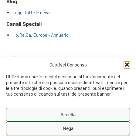
Blog
Leggi tutte le news
Canali Speciali
Ho.Re.Ca. Europe - Annuario
Ultime News
Gestisci Consenso
Far Crescere il Business Numeri alla Mano: Il Metodo dei
Professionisti di Reticommerciali.it
Utilizziamo cookie tecnici necessari al funzionamento del
La Rivoluzione degli Inside Sales: L’Era dei Venditori da
presente sito che non possono essere disattivati, mentre per
Remoto e la Risposta Strategica di RetiCommerciali.it
le altre tipologie di cookie, quando presenti, puoi esprimere il
Il Recruiting Informativo, Formativo e Motivazionale: Il
tuo consenso cliccando sui tasti del presente banner.
Metodo al Centro dei Programmi di RetiCommerciali.it
Il Pricing Strategico nelle Reti di Vendita di Servizi: Dal
Remote Selling alla Vendita sul Campo
Accetta
Oltre il Fatturato: L’Impatto Invisibile del Costo di
Acquisizione e Produzione sull’EBITDA
Nega