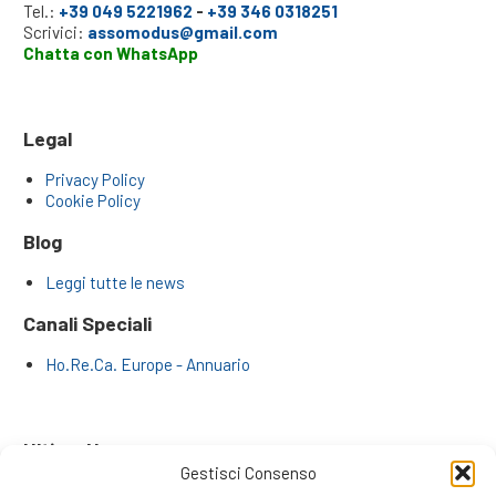
Tel.:
+39 049 5221962
-
+39 346 0318251
Scrivici:
assomodus@gmail.com
Chatta con WhatsApp
Legal
Privacy Policy
Cookie Policy
Blog
Leggi tutte le news
Canali Speciali
Ho.Re.Ca. Europe - Annuario
Ultime News
Gestisci Consenso
Far Crescere il Business Numeri alla Mano: Il Metodo dei